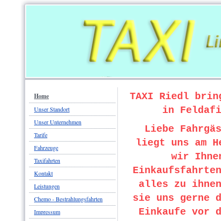
TAXI Riedl brin
Home
in Feldaf
Unser Standort
Unser Unternehmen
Liebe Fahrgä
Tarife
liegt uns am H
Fahrzeuge
wir Ihne
Taxifahrten
Einkaufsfahrte
Kontakt
alles zu ihne
Leistungen
sie uns gerne 
Chemo - Bestrahlungsfahrten
Einkaufe vor 
Impressum