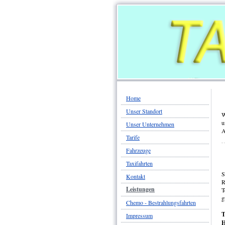
Home
Unser Standort
W
u
Unser Unternehmen
A
Tarife
Fahrzeuge
Taxifahrten
S
Kontakt
R
Leistungen
T
g
Chemo - Bestrahlungsfahrten
T
Impressum
H