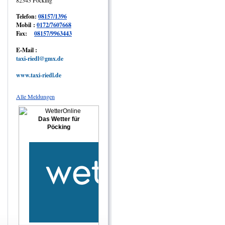
Telefon:
08157/1396
Mobil :
0172/7607668
Fax:
08157/9963443
E-Mail :
taxi-riedl@gmx.de
www.taxi-riedl.de
Alle Meldungen
Das Wetter für
Pöcking