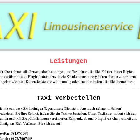
Leistungen
ir übernehmen alle Personenbeförderungen und Taxifahrten für Sie. Fahrten in der Region
nd darüber hinaus, Flughafentransfers sowie Krankentransporte gehören ebenso zu unserem
ngebot wie auch Kurierdienste, die wir einmalig oder auch fortlaufend für Sie übernehmen.
Taxi vorbestellen
ie wissen, dass Sie in einigen Tagen unsere Dienste in Anspruch nehmen möchten?
eduzieren Sie Ihre Zeitnot, indem Sie ein Taxi vorbestellen. Unser Taxifahrer notiert sich den
ermin und holt Sie pünktlich zum vereinbarten Zeitpunkt ab und bringt Sie sicher, schnell und
ünstig ans Ziel. Verlassen Sie sich darauf!
elefon:08157/1396
andy: 0172/7607668